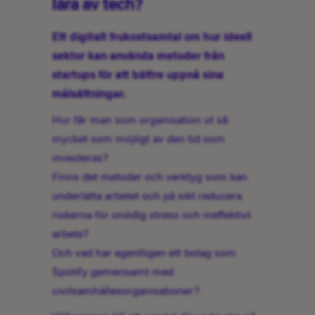
lära av tech?
Ett digitalt frukostsamtal om hur ideell
sektor kan använda metoder från
startups för att bättre uppnå sina
målsättningar.
Hur får man som organisation ut så
mycket som möjligt av den tid som
investeras?
Finns det metoder och verktyg som kan
underlätta arbetet och på sikt reducera
riskerna för onödig stress och ineffektivt
arbete?
Och vad har egentligen ett bolag som
Spotify gemensamt med
civilsamhällesorganisationer?