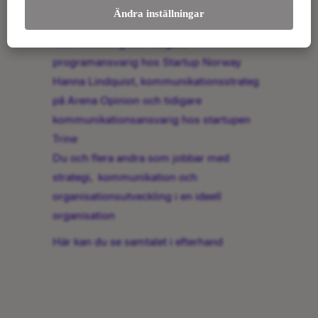
Malin Frithiofsson, vd för WIT Venture
Ändra inställningar
Studio samt ordförande för Women in
Tech Göteborg och tidigare
programansvarig hos Startup Norway
Hanna Lindquist, kommunikationsstrateg
på Arena Opinion och tidigare
kommunikationsansvarig hos startupen
Trine
Du och flera andra som jobbar med
strategi, kommunikation och
organisationsutveckling i en ideell
organisation
Här kan du se samtalet i efterhand