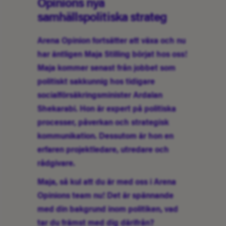
Opinions nya
samhällspolitiska strateg
Arena Opinion fortsätter att växa och nu
har äntligen Maja Stilling börjat hos oss!
Maja kommer senast från jobbet som
politiskt sakkunnig hos tidigare
socialförsäkringsminister Ardalan
Shekarabi. Hon är expert på politiska
processer, påverkan och strategisk
kommunikation. Dessutom är hon en
erfaren projektledare, utredare och
rådgivare.
Maja, så kul att du är med oss i Arena
Opinions team nu! Det är spännande
med din bakgrund inom politiken, vad
tar du främst med dig därifrån?