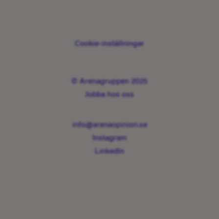
Cookie-inställningar
© Arenagruppen 2025
Jobba hos oss
info@arenaopinion.se
Instagram
LinkedIn