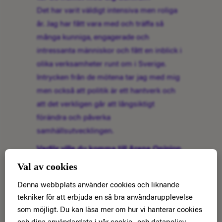
Det har varit väldigt intensiva men roliga
år. Jag har fått vara med och träffa så
många kunniga, engagerade och
intressanta människor och fått en inblick i
olika verksamheter runt om i Sverige.
Intrycken från de mötena tar jag med mig
men också att politik är ett hantverk och
att det verkligen går att långsiktigt
förändra och påverka
samhällsutvecklingen.
Varför ville du komma till Arena Opinion,
och vad ser du mest fram emot att göra
Val av cookies
här?
Denna webbplats använder cookies och liknande
Jag ser fram emot att hjälpa organisationer
tekniker för att erbjuda en så bra användarupplevelse
att påverka politiken och opinionen i frågor
som möjligt. Du kan läsa mer om hur vi hanterar cookies
som är viktiga för dem. Det kan handla om