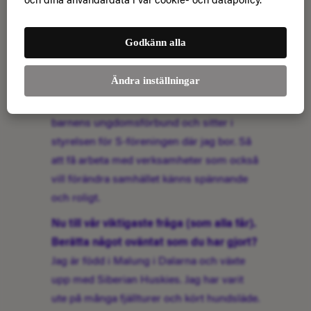
och dina användardata i vår cookie- och datapolicy.
att göra kartläggningar och analyser eller
att ta fram påverkansstrategier. Jag tycker
Godkänn alla
att politik är det roligaste som finns och
jag har varit föreningsaktiv inom idrotten
Ändra inställningar
och ideellt engagerad hela mitt liv. Jag var
bland annat med och startade upp Rädda
barnens ungdomsförbund och sitter i
styrelsen för S-föreningen där jag bor. Så
att få arbeta med verksamheter som också
vill förändra samhället känns spännande
och roligt.
Nu till vår viktigaste fråga (som alla får).
Berätta något oväntat som du har gjort?
Jag är född i Malung i Dalarna och växte
upp med Siberian Huskies. Jag har varit
ute på många fjällturer och kört hundsläde.