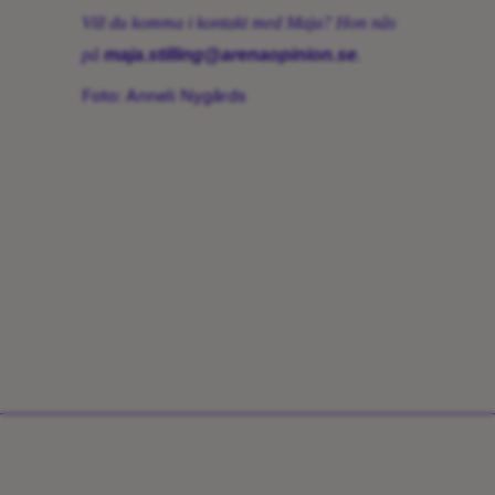
Vill du komma i kontakt med Maja? Hon nås
på
maja.stilling@arenaopinion.se
.
Foto: Anneli Nygårds
Share: