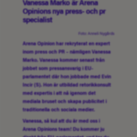
Vanessa Marko är Arena
Opinions nya press- och pr
specialist
Foto: Anneli Nygårds
Arena Opinion har rekryterat en expert
inom press och PR – nämligen Vanessa
Marko. Vanessa kommer senast från
jobbet som pressansvarig i EU-
parlamentet där hon jobbade med Evin
Incir (S). Hon är utbildad retorikkonsult
med expertis i att nå igenom det
mediala bruset och skapa publicitet i
traditionella och sociala medier.
Vanessa, så kul att du är med oss i
Arena Opinions team! Du kommer ju