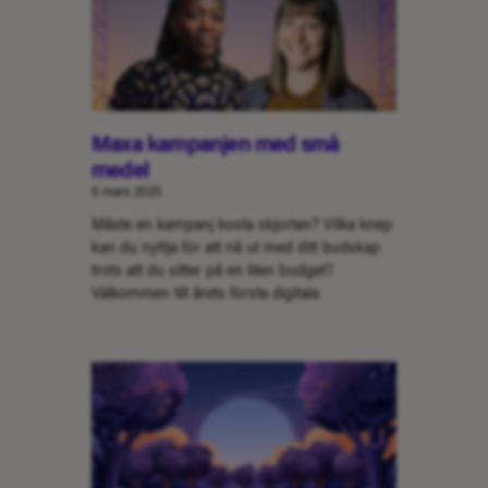
Maxa kampanjen med små
medel
6 mars 2025
Måste en kampanj kosta skjortan? Vilka knep
kan du nyttja för att nå ut med ditt budskap
trots att du sitter på en liten budget?
Välkommen till årets första digitala