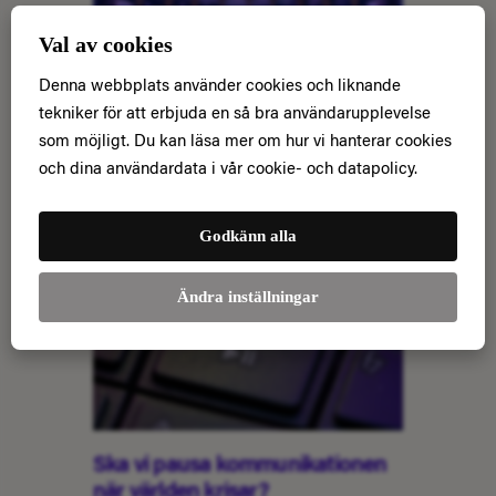
Val av cookies
Event i Almedalen? Här finns
Denna webbplats använder cookies och liknande
arenorna
tekniker för att erbjuda en så bra användarupplevelse
20 februari 2024
som möjligt. Du kan läsa mer om hur vi hanterar cookies
Letar ni lokal till ert Almedalsevent? Här
och dina användardata i vår cookie- och datapolicy.
kommer några tips!
Godkänn alla
Ändra inställningar
Ska vi pausa kommunik­ationen
när världen krisar?