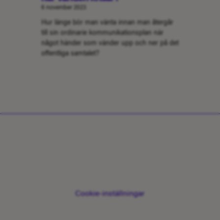
6 november 2023
Hur länge bör man vänta innan man återgår
till sin ordinarie kommunikationsplan när
något händer som vänder upp och ner på det
offentliga samtalet?
Cookie-inställningar