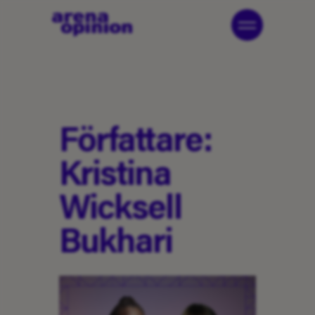
Författare:
Kristina
Wicksell
Bukhari