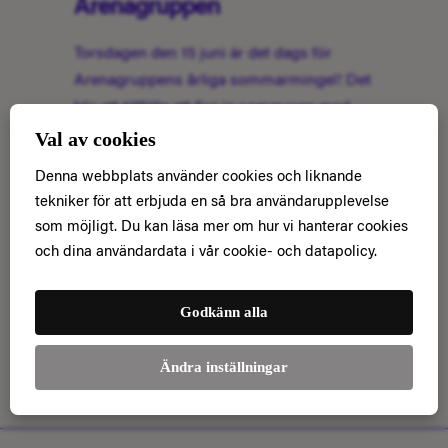
Arenagruppen
Torsdagen den 15 juni är det dags för
Arenagruppens årliga sommarmingel! Det
blir ett tillfälle att fira in sommaren med
gamla och nya vänner!
Val av cookies
Denna webbplats använder cookies och liknande
Read More
tekniker för att erbjuda en så bra användarupplevelse
som möjligt. Du kan läsa mer om hur vi hanterar cookies
och dina användardata i vår cookie- och datapolicy.
Godkänn alla
Ändra inställningar