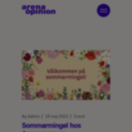
By
Admin
29 maj 2023
Event
Sommarmingel hos