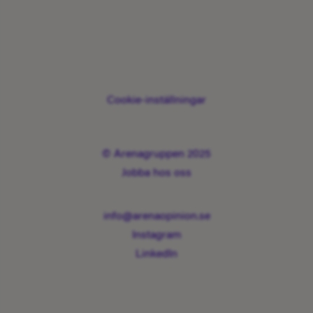
Cookie-inställningar
© Arenagruppen 2025
Jobba hos oss
info@arenaopinion.se
Instagram
LinkedIn