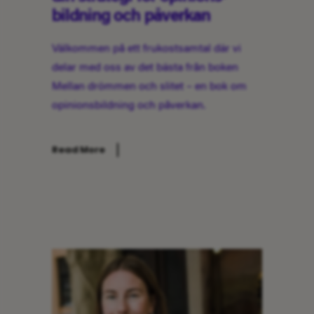
bildning och påverkan
Välkommen på ett frukostsamtal där vi
delar med oss av det bästa från boken
Mellan drömmen och slitet – en bok om
opinionsbildning och påverkan.
Read More