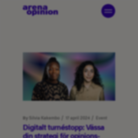
By
Silvia Kakembo
17 april 2024
Event
Digitalt turnéstopp: Vässa
din strategi för opinions­