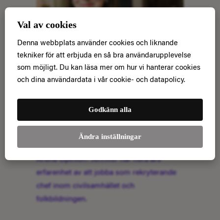
Val av cookies
Denna webbplats använder cookies och liknande
tekniker för att erbjuda en så bra användarupplevelse
som möjligt. Du kan läsa mer om hur vi hanterar cookies
By
och dina användardata i vår cookie- och datapolicy.
Admin
15 april 2024
Aktuellt
Välkommen Jennifer, ny
rekryteringskonsult och
Godkänn alla
kommunikationsstrateg
Ändra inställningar
Nu har Jennifer Söderström börjat på
Arena Opinion! Jennifer har flera års
erfarenhet av att jobba som rekryterande
chef inom civilsamhället och
folkbildningen.