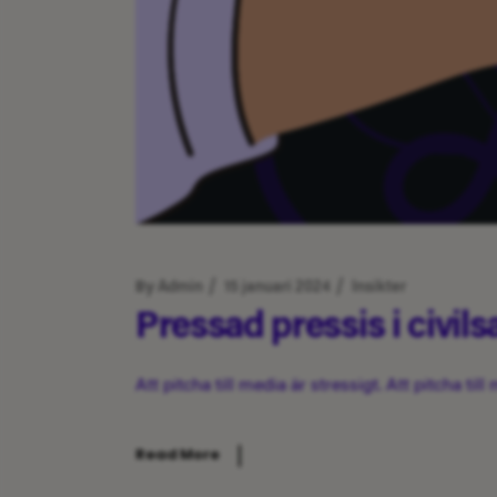
By
Admin
15 januari 2024
Insikter
Pressad pressis i civilsa
Att pitcha till media är stressigt. Att pitcha t
Read More