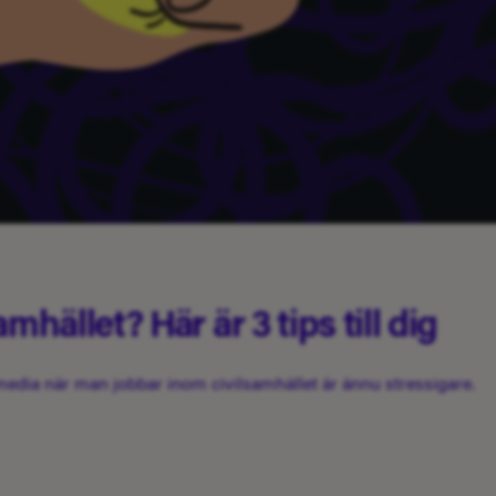
mhället? Här är 3 tips till dig
ill media när man jobbar inom civilsamhället är ännu stressigare.