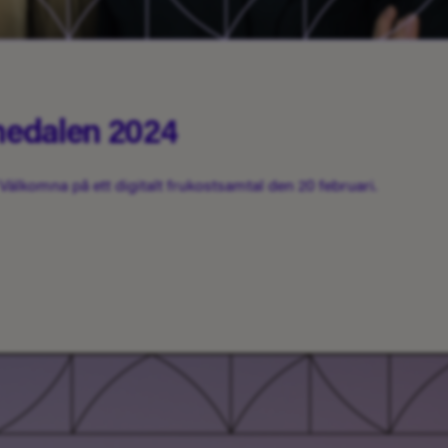
medalen 2024
älkomna på ett digitalt frukostsamtal den 20 februari.