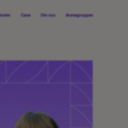
änster
Case
Om oss
Arenagruppen